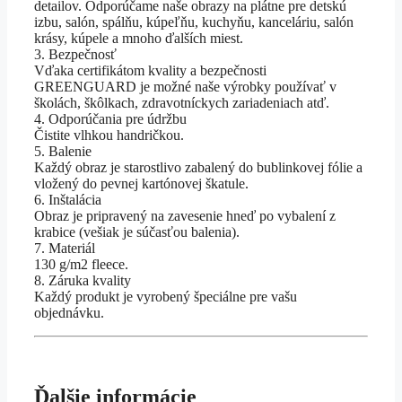
detailov. Odporúčame naše obrazy na plátne pre detskú
izbu, salón, spálňu, kúpeľňu, kuchyňu, kanceláriu, salón
krásy, kúpele a mnoho ďalších miest.
3. Bezpečnosť
Vďaka certifikátom kvality a bezpečnosti
GREENGUARD je možné naše výrobky používať v
školách, škôlkach, zdravotníckych zariadeniach atď.
4. Odporúčania pre údržbu
Čistite vlhkou handričkou.
5. Balenie
Každý obraz je starostlivo zabalený do bublinkovej fólie a
vložený do pevnej kartónovej škatule.
6. Inštalácia
Obraz je pripravený na zavesenie hneď po vybalení z
krabice (vešiak je súčasťou balenia).
7. Materiál
130 g/m2 fleece.
8. Záruka kvality
Každý produkt je vyrobený špeciálne pre vašu
objednávku.
Ďalšie informácie