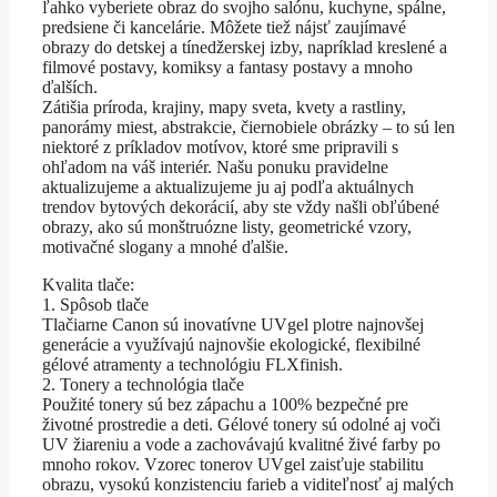
ľahko vyberiete obraz do svojho salónu, kuchyne, spálne,
predsiene či kancelárie. Môžete tiež nájsť zaujímavé
obrazy do detskej a tínedžerskej izby, napríklad kreslené a
filmové postavy, komiksy a fantasy postavy a mnoho
ďalších.
Zátišia príroda, krajiny, mapy sveta, kvety a rastliny,
panorámy miest, abstrakcie, čiernobiele obrázky – to sú len
niektoré z príkladov motívov, ktoré sme pripravili s
ohľadom na váš interiér. Našu ponuku pravidelne
aktualizujeme a aktualizujeme ju aj podľa aktuálnych
trendov bytových dekorácií, aby ste vždy našli obľúbené
obrazy, ako sú monštruózne listy, geometrické vzory,
motivačné slogany a mnohé ďalšie.
Kvalita tlače:
1. Spôsob tlače
Tlačiarne Canon sú inovatívne UVgel plotre najnovšej
generácie a využívajú najnovšie ekologické, flexibilné
gélové atramenty a technológiu FLXfinish.
2. Tonery a technológia tlače
Použité tonery sú bez zápachu a 100% bezpečné pre
životné prostredie a deti. Gélové tonery sú odolné aj voči
UV žiareniu a vode a zachovávajú kvalitné živé farby po
mnoho rokov. Vzorec tonerov UVgel zaisťuje stabilitu
obrazu, vysokú konzistenciu farieb a viditeľnosť aj malých