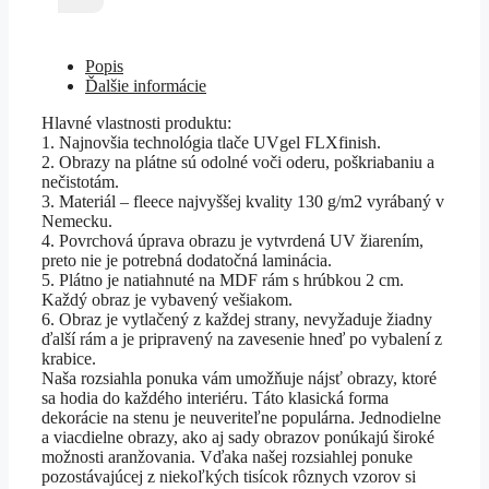
Popis
Ďalšie informácie
Hlavné vlastnosti produktu:
1. Najnovšia technológia tlače UVgel FLXfinish.
2. Obrazy na plátne sú odolné voči oderu, poškriabaniu a
nečistotám.
3. Materiál – fleece najvyššej kvality 130 g/m2 vyrábaný v
Nemecku.
4. Povrchová úprava obrazu je vytvrdená UV žiarením,
preto nie je potrebná dodatočná laminácia.
5. Plátno je natiahnuté na MDF rám s hrúbkou 2 cm.
Každý obraz je vybavený vešiakom.
6. Obraz je vytlačený z každej strany, nevyžaduje žiadny
ďalší rám a je pripravený na zavesenie hneď po vybalení z
krabice.
Naša rozsiahla ponuka vám umožňuje nájsť obrazy, ktoré
sa hodia do každého interiéru. Táto klasická forma
dekorácie na stenu je neuveriteľne populárna. Jednodielne
a viacdielne obrazy, ako aj sady obrazov ponúkajú široké
možnosti aranžovania. Vďaka našej rozsiahlej ponuke
pozostávajúcej z niekoľkých tisícok rôznych vzorov si