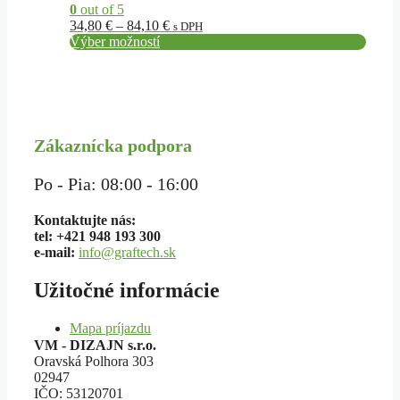
si
0
out of 5
môžete
Price
34,80
€
–
84,10
€
s DPH
vybrať
range:
Výber možností
na
34,80 €
stránke
through
produktu.
84,10 €
Zákaznícka podpora
Po - Pia: 08:00 - 16:00
Kontaktujte nás:
tel: +421 948 193 300
e-mail:
info@graftech.sk
Užitočné informácie
Mapa príjazdu
VM - DIZAJN s.r.o.
Oravská Polhora 303
02947
IČO: 53120701