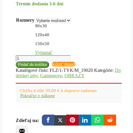
Termín dodania 3-6 dní
40,60 €
through
87,00 €
Rozmery
90x30
120x40
150x50
Vymazať
množstvo
Tlač
Kúpiť ihneď
Pridať do košíka
na
Katalógové číslo:
FLZ/1-TYK/M_19020
Kategórie:
Do
plátno,
detskej izby
,
Gamingove
,
OBRAZY
ovládač
kľúčových
symbolov
Chýba ti ešte
39,00
€
k doprave zadarmo
Pokračuj v nákupe
Zdieľaj na: