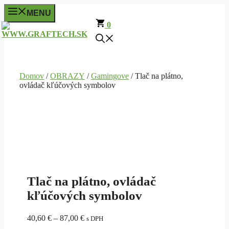
Preskočiť
MENU
na
0
obsah
Domov
/
OBRAZY
/
Gamingove
/ Tlač na plátno,
ovládač kľúčových symbolov
Tlač na plátno, ovládač
kľúčových symbolov
Price
40,60
€
–
87,00
€
s DPH
range: