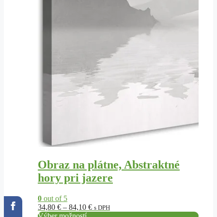
Obraz na plátne, Abstraktné
hory pri jazere
0
out of 5
Price
34,80
€
–
84,10
€
s DPH
range:
Výber možností