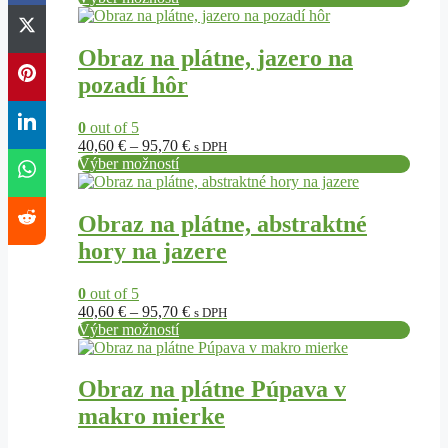
Tento
34,80 €
produkt
through
má
84,10 €
Obraz na plátne, jazero na
viacero
pozadí hôr
variantov.
Možnosti
si
0
out of 5
môžete
Price
40,60
€
–
95,70
€
s DPH
vybrať
range:
Výber možností
na
Tento
40,60 €
stránke
produkt
through
produktu.
má
95,70 €
Obraz na plátne, abstraktné
viacero
hory na jazere
variantov.
Možnosti
si
0
out of 5
môžete
Price
40,60
€
–
95,70
€
s DPH
vybrať
range:
Výber možností
na
Tento
40,60 €
stránke
produkt
through
produktu.
má
95,70 €
Obraz na plátne Púpava v
viacero
makro mierke
variantov.
Možnosti