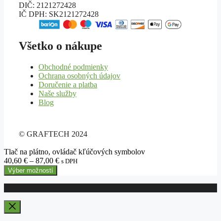
DIČ: 2121272428
IČ DPH: SK2121272428
Všetko o nákupe
Obchodné podmienky
Ochrana osobných údajov
Doručenie a platba
Naše služby
Blog
© GRAFTECH 2024
Tlač na plátno, ovládač kľúčových symbolov
Price
40,60
€
–
87,00
€
s DPH
range:
Výber možností
40,60 €
through
87,00 €
Close