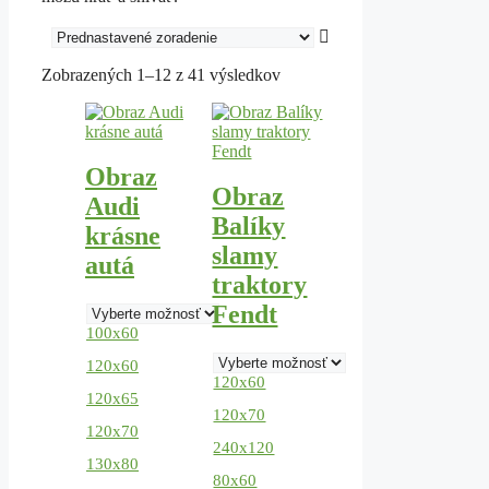
Zobrazených 1–12 z 41 výsledkov
Tento
Tento
produkt
produkt
má
má
viacero
viacero
Obraz
variantov.
variantov.
Obraz
Audi
Možnosti
Možnosti
Balíky
si
si
krásne
môžete
môžete
slamy
autá
vybrať
vybrať
traktory
na
na
stránke
stránke
Fendt
produktu.
produktu.
100x60
120x60
120x60
120x65
120x70
120x70
240x120
130x80
80x60