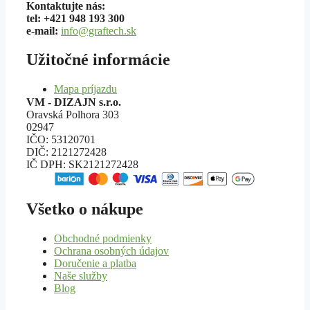
Kontaktujte nás:
tel: +421 948 193 300
e-mail:
info@graftech.sk
Užitočné informácie
Mapa príjazdu
VM - DIZAJN s.r.o.
Oravská Polhora 303
02947
IČO: 53120701
DIČ: 2121272428
IČ DPH: SK2121272428
Všetko o nákupe
Obchodné podmienky
Ochrana osobných údajov
Doručenie a platba
Naše služby
Blog