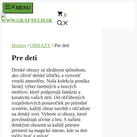
Preskočiť
MENU
na
0
obsah
Domov
/
OBRAZY
/ Pre deti
Pre deti
Detské obrazy sú ideálnym spôsobom,
ako oživiť detské izbičky a vytvoriť
veselú atmosféru. Naša kolekcia ponúka
široký výber farebných a hravých
motívov, ktoré podporujú fantáziu a
kreativitu vašich detí. Od obľúbených
rozprávkových postavičiek po prírodné
scenérie, každý obraz navrhli s ohľadom
na detský svet. Vyberte si obrazy, ktoré
povzbudzujú učenie a hru. S našimi
detskými obrazmi sa každý priestor
premení na magické miesto, kde sa deti
môžu hrať a snívať.