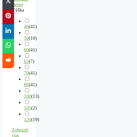
menej
Výška
40
(
41
)
50
(
10
)
60
(
41
)
65
(
7
)
70
(
41
)
80
(
41
)
100
(
13
)
105
(
2
)
120
(
19
)
Zobraziť
viac