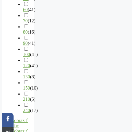
60
(
41
)
70
(
12
)
80
(
16
)
90
(
41
)
100
(
41
)
120
(
41
)
130
(
8
)
150
(
10
)
210
(
5
)
240
(
17
)
Zobraziť
viac
Zobraziť