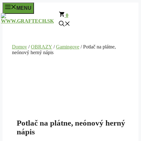
Preskočiť
MENU
na
0
obsah
Domov
/
OBRAZY
/
Gamingove
/ Potlač na plátne,
neónový herný nápis
Potlač na plátne, neónový herný
nápis