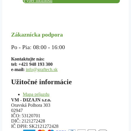
range:
Výber možností
na
34,80 €
stránke
through
produktu.
84,10 €
Zákaznícka podpora
Po - Pia: 08:00 - 16:00
Kontaktujte nás:
tel: +421 948 193 300
e-mail:
info@graftech.sk
Užitočné informácie
Mapa príjazdu
VM - DIZAJN s.r.o.
Oravská Polhora 303
02947
IČO: 53120701
DIČ: 2121272428
IČ DPH: SK2121272428