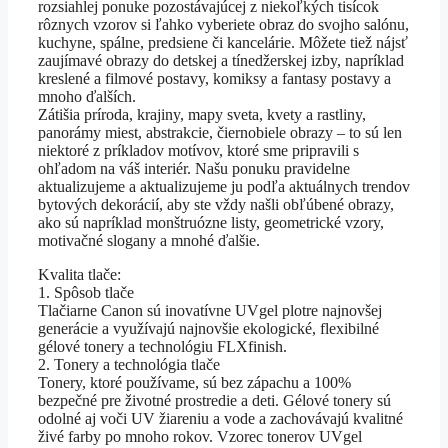
rozsiahlej ponuke pozostávajúcej z niekoľkých tisícok
rôznych vzorov si ľahko vyberiete obraz do svojho salónu,
kuchyne, spálne, predsiene či kancelárie. Môžete tiež nájsť
zaujímavé obrazy do detskej a tínedžerskej izby, napríklad
kreslené a filmové postavy, komiksy a fantasy postavy a
mnoho ďalších.
Zátišia príroda, krajiny, mapy sveta, kvety a rastliny,
panorámy miest, abstrakcie, čiernobiele obrazy – to sú len
niektoré z príkladov motívov, ktoré sme pripravili s
ohľadom na váš interiér. Našu ponuku pravidelne
aktualizujeme a aktualizujeme ju podľa aktuálnych trendov
bytových dekorácií, aby ste vždy našli obľúbené obrazy,
ako sú napríklad monštruózne listy, geometrické vzory,
motivačné slogany a mnohé ďalšie.
Kvalita tlače:
1. Spôsob tlače
Tlačiarne Canon sú inovatívne UVgel plotre najnovšej
generácie a využívajú najnovšie ekologické, flexibilné
gélové tonery a technológiu FLXfinish.
2. Tonery a technológia tlače
Tonery, ktoré používame, sú bez zápachu a 100%
bezpečné pre životné prostredie a deti. Gélové tonery sú
odolné aj voči UV žiareniu a vode a zachovávajú kvalitné
živé farby po mnoho rokov. Vzorec tonerov UVgel