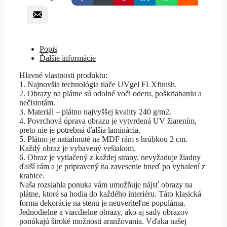
Popis
Ďalšie informácie
Hlavné vlastnosti produktu:
1. Najnovšia technológia tlače UVgel FLXfinish.
2. Obrazy na plátne sú odolné voči oderu, poškriabaniu a
nečistotám.
3. Materiál – plátno najvyššej kvality 240 g/m2.
4. Povrchová úprava obrazu je vytvrdená UV žiarením,
preto nie je potrebná ďalšia laminácia.
5. Plátno je natiahnuté na MDF rám s hrúbkou 2 cm.
Každý obraz je vybavený vešiakom.
6. Obraz je vytlačený z každej strany, nevyžaduje žiadny
ďalší rám a je pripravený na zavesenie hneď po vybalení z
krabice.
Naša rozsiahla ponuka vám umožňuje nájsť obrazy na
plátne, ktoré sa hodia do každého interiéru. Táto klasická
forma dekorácie na stenu je neuveriteľne populárna.
Jednodielne a viacdielne obrazy, ako aj sady obrazov
ponúkajú široké možnosti aranžovania. Vďaka našej