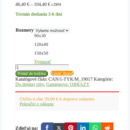
Price
46,40
€
–
104,40
€
s DPH
range:
Termín dodania 3-6 dní
46,40 €
through
104,40 €
Rozmery
90x30
120x40
150x50
Vymazať
množstvo
Potlač
Kúpiť ihneď
Pridať do košíka
na
Katalógové číslo:
CAN/1-TYK/M_19017
Kategórie:
plátne,
Do detskej izby
,
Gamingove
,
OBRAZY
neónový
herný
nápis
Chýba ti ešte
39,00
€
k doprave zadarmo
Pokračuj v nákupe
Zdieľaj na: