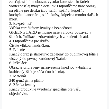
zaisťuje stabilitu obrazu, vysokú konzistenciu farieb a
viditeľnosť aj malých detailov. Odporúčame naše obrazy
na plátne pre detskú izbu, salón, spálňu, kúpeľňu,
kuchyňu, kanceláriu, salón krásy, kúpele a mnoho ďalších
miest.
3. Bezpečnosť
Vďaka certifikátom kvality a bezpečnosti
GREENGUARD je možné naše výrobky používať v
školách, škôlkach, zdravotníckych zariadeniach atď.
4. Odporúčania pre údržbu
Čistite vlhkou handričkou.
5. Balenie
Každý obraz je starostlivo zabalený do bublinkovej fólie a
vložený do pevnej kartónovej škatule.
6. Inštalácia
Obraz je pripravený na zavesenie hneď po vybalení z
krabice (vešiak je súčasťou balenia).
7. Materiál
240 g/m2 gama plátno.
8. Záruka kvality
Každý produkt je vyrobený špeciálne pre vašu
objednávku.