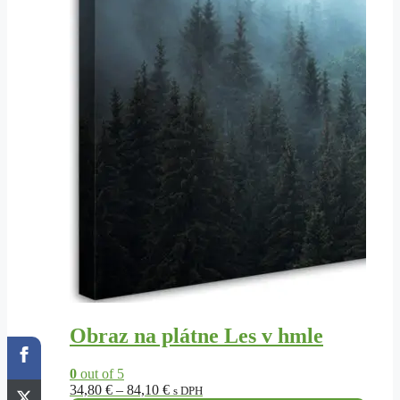
Obraz na plátne Les v hmle
0
out of 5
Price
34,80
€
–
84,10
€
s DPH