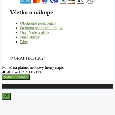
Všetko o nákupe
Obchodné podmienky
Ochrana osobných údajov
Doručenie a platba
Naše služby
Blog
© GRAFTECH 2024
Potlač na plátne, neónový herný nápis
Price
46,40
€
–
104,40
€
s DPH
range:
Výber možností
46,40 €
through
104,40 €
Close