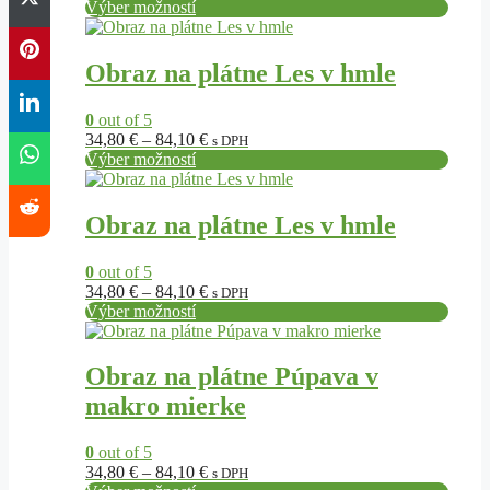
range:
Výber možností
Tento
34,80 €
produkt
through
má
84,10 €
Obraz na plátne Les v hmle
viacero
variantov.
0
out of 5
Možnosti
Price
34,80
€
–
84,10
€
s DPH
si
range:
Výber možností
môžete
Tento
34,80 €
vybrať
produkt
through
na
má
84,10 €
Obraz na plátne Les v hmle
stránke
viacero
produktu.
variantov.
0
out of 5
Možnosti
Price
34,80
€
–
84,10
€
s DPH
si
range:
Výber možností
môžete
Tento
34,80 €
vybrať
produkt
through
na
má
84,10 €
Obraz na plátne Púpava v
stránke
viacero
produktu.
makro mierke
variantov.
Možnosti
si
0
out of 5
môžete
Price
34,80
€
–
84,10
€
s DPH
vybrať