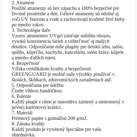
2. Atrament
Použité atramenty sú bez zápachu a 100% bezpečné pre
životné prostredie a deti. Gélové atramenty sú odolné aj
voči UV žiareniu a vode a zachovávajú kvalitné živé farby
po mnoho rokov.
3. Technológia tlače
Vzorec atramentov UVgel zaisťuje stabilitu obrazu,
vysokú konzistenciu farieb a viditeľnosť aj malých
detailov. Odporúčame naše plagáty pre detskú izbu, salón,
spálňu, kúpeľňu, kuchyňu, kanceláriu, salón krásy, kúpele
a mnoho ďalších miest.
4. Bezpečnosť
Vďaka certifikátom kvality a bezpečnosti
GREENGUARD je možné naše výrobky používať v
školách, škôlkach, zdravotníckych zariadeniach atď.
5. Odporúčania pre údržbu
Čistite vlhkou handričkou.
6. Balenie
Každý plagát v ráme je starostlivo zaistený a umiestnený v
pevnej kartónovej krabici.
7. Materiál
Prémiový papier s gramážou 200 g/m2.
8. Záruka kvality
Každý produkt je vyrobený špeciálne pre vašu
objednávku.