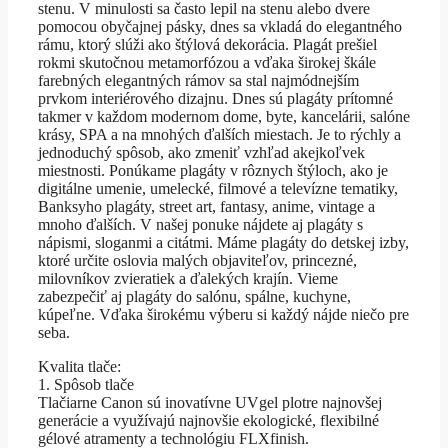
stenu. V minulosti sa často lepil na stenu alebo dvere
pomocou obyčajnej pásky, dnes sa vkladá do elegantného
rámu, ktorý slúži ako štýlová dekorácia. Plagát prešiel
rokmi skutočnou metamorfózou a vďaka širokej škále
farebných elegantných rámov sa stal najmódnejším
prvkom interiérového dizajnu. Dnes sú plagáty prítomné
takmer v každom modernom dome, byte, kancelárii, salóne
krásy, SPA a na mnohých ďalších miestach. Je to rýchly a
jednoduchý spôsob, ako zmeniť vzhľad akejkoľvek
miestnosti. Ponúkame plagáty v rôznych štýloch, ako je
digitálne umenie, umelecké, filmové a televízne tematiky,
Banksyho plagáty, street art, fantasy, anime, vintage a
mnoho ďalších. V našej ponuke nájdete aj plagáty s
nápismi, sloganmi a citátmi. Máme plagáty do detskej izby,
ktoré určite oslovia malých objaviteľov, princezné,
milovníkov zvieratiek a ďalekých krajín. Vieme
zabezpečiť aj plagáty do salónu, spálne, kuchyne,
kúpeľne. Vďaka širokému výberu si každý nájde niečo pre
seba.
Kvalita tlače:
1. Spôsob tlače
Tlačiarne Canon sú inovatívne UVgel plotre najnovšej
generácie a využívajú najnovšie ekologické, flexibilné
gélové atramenty a technológiu FLXfinish.