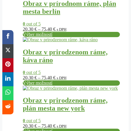
produktu.
má
75,40 €
Obraz v prírodnom ráme, plán
viacero
mesta berlín
variantov.
Možnosti
si
0
out of 5
môžete
Price
20,30
€
–
75,40
€
s DPH
vybrať
range:
Výber možností
na
Tento
20,30 €
stránke
produkt
through
produktu.
má
75,40 €
Obraz v prirodzenom ráme,
viacero
káva ráno
variantov.
Možnosti
si
0
out of 5
môžete
Price
20,30
€
–
75,40
€
s DPH
vybrať
range:
Výber možností
na
Tento
20,30 €
stránke
produkt
through
produktu.
má
75,40 €
Obraz v prirodzenom ráme,
viacero
plán mesta new york
variantov.
Možnosti
si
0
out of 5
môžete
Price
20,30
€
–
75,40
€
s DPH
vybrať
range: