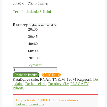
Price
20,30
€
–
75,40
€
s DPH
range:
Termín dodania 3-6 dní
20,30 €
through
75,40 €
Rozmery
20x30
30x45
40x60
60x90
70x100
Vymazať
množstvo
Obraz
Kúpiť ihneď
Pridať do košíka
v
Katalógové číslo:
RNA/1-TYK/M_12074
Kategórií:
Do
prirodzenom
jedálne
,
Do kancelárie
,
Do obývačky
,
PLAGÁTY
,
ráme,
Príroda
les
v
hmle
Chýba ti ešte
39,00
€
k doprave zadarmo
Pokračuj v nákupe