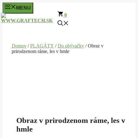
Preskočiť
MENU
na
0
obsah
Domov
/
PLAGÁTY
/
Do obývačky
/ Obraz v
prirodzenom ráme, les v hmle
Obraz v prirodzenom ráme, les v
hmle