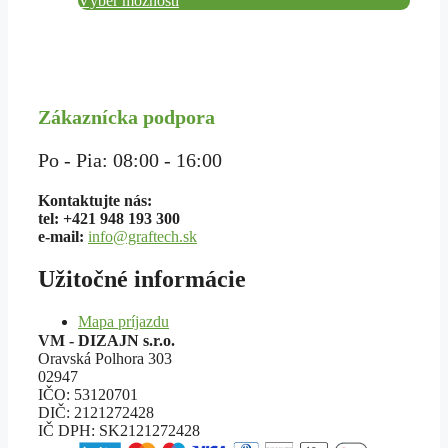
Výber možností
na
20,30 €
stránke
through
produktu.
75,40 €
Zákaznícka podpora
Po - Pia: 08:00 - 16:00
Kontaktujte nás:
tel: +421 948 193 300
e-mail:
info@graftech.sk
Užitočné informácie
Mapa príjazdu
VM - DIZAJN s.r.o.
Oravská Polhora 303
02947
IČO: 53120701
DIČ: 2121272428
IČ DPH: SK2121272428