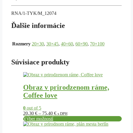
RNA/1-TYK/M_12074
Ďalšie informácie
Rozmery
20×30
,
30×45
,
40×60
,
60×90
,
70×100
Súvisiace produkty
Tento
produkt
má
Obraz v prirodzenom ráme,
viacero
Coffee love
variantov.
Možnosti
si
0
out of 5
môžete
Price
20,30
€
–
75,40
€
s DPH
vybrať
range:
Výber možností
na
Tento
20,30 €
stránke
produkt
through