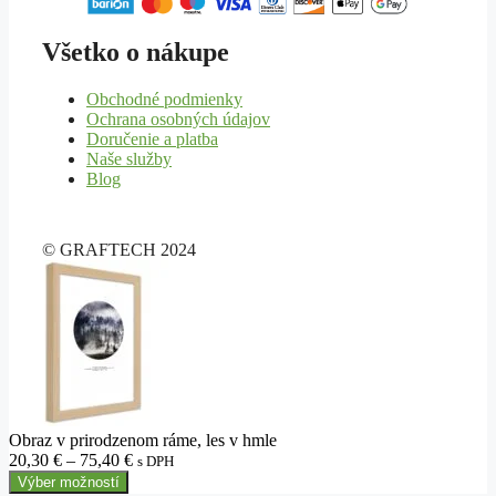
Všetko o nákupe
Obchodné podmienky
Ochrana osobných údajov
Doručenie a platba
Naše služby
Blog
© GRAFTECH 2024
Obraz v prirodzenom ráme, les v hmle
Price
20,30
€
–
75,40
€
s DPH
range:
Výber možností