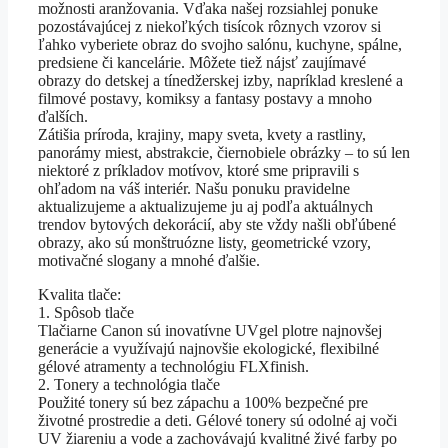
možnosti aranžovania. Vďaka našej rozsiahlej ponuke
pozostávajúcej z niekoľkých tisícok rôznych vzorov si
ľahko vyberiete obraz do svojho salónu, kuchyne, spálne,
predsiene či kancelárie. Môžete tiež nájsť zaujímavé
obrazy do detskej a tínedžerskej izby, napríklad kreslené a
filmové postavy, komiksy a fantasy postavy a mnoho
ďalších.
Zátišia príroda, krajiny, mapy sveta, kvety a rastliny,
panorámy miest, abstrakcie, čiernobiele obrázky – to sú len
niektoré z príkladov motívov, ktoré sme pripravili s
ohľadom na váš interiér. Našu ponuku pravidelne
aktualizujeme a aktualizujeme ju aj podľa aktuálnych
trendov bytových dekorácií, aby ste vždy našli obľúbené
obrazy, ako sú monštruózne listy, geometrické vzory,
motivačné slogany a mnohé ďalšie.
Kvalita tlače:
1. Spôsob tlače
Tlačiarne Canon sú inovatívne UVgel plotre najnovšej
generácie a využívajú najnovšie ekologické, flexibilné
gélové atramenty a technológiu FLXfinish.
2. Tonery a technológia tlače
Použité tonery sú bez zápachu a 100% bezpečné pre
životné prostredie a deti. Gélové tonery sú odolné aj voči
UV žiareniu a vode a zachovávajú kvalitné živé farby po