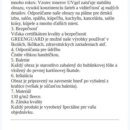
mnoho rokov. Vzorec tonerov UVgel zaisťuje stabilitu
obrazu, vysokú konzistenciu farieb a viditeľnosť aj malých
detailov. Odporúčame naše obrazy na plátne pre detskú
izbu, salón, spálňu, kúpeľňu, kuchyňu, kanceláriu, salón
krásy, kúpele a mnoho ďalších miest.
3. Bezpečnosť
Vďaka certifikátom kvality a bezpečnosti
GREENGUARD je možné naše výrobky používať v
školách, škôlkach, zdravotníckych zariadeniach atď.
4. Odporúčania pre údržbu
Čistite vlhkou handričkou.
5. Balenie
Každý obraz je starostlivo zabalený do bublinkovej fólie a
vložený do pevnej kartónovej škatule.
6. Inštalácia
Obraz je pripravený na zavesenie hneď po vybalení z
krabice (vešiak je súčasťou balenia).
7. Materiál
130 g/m2 fleece.
8. Záruka kvality
Každý produkt je vyrobený špeciálne pre vašu
objednávku.