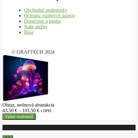
Obchodné podmienky
Ochrana osobných údajov
Doručenie a platba
Naše služby
Blog
© GRAFTECH 2024
Obraz, neónová abstrakcia
Price
43,50
€
–
101,50
€
s DPH
range:
Výber možností
43,50 €
through
101,50 €