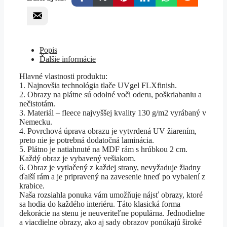
Popis
Ďalšie informácie
Hlavné vlastnosti produktu:
1. Najnovšia technológia tlače UVgel FLXfinish.
2. Obrazy na plátne sú odolné voči oderu, poškriabaniu a
nečistotám.
3. Materiál – fleece najvyššej kvality 130 g/m2 vyrábaný v
Nemecku.
4. Povrchová úprava obrazu je vytvrdená UV žiarením,
preto nie je potrebná dodatočná laminácia.
5. Plátno je natiahnuté na MDF rám s hrúbkou 2 cm.
Každý obraz je vybavený vešiakom.
6. Obraz je vytlačený z každej strany, nevyžaduje žiadny
ďalší rám a je pripravený na zavesenie hneď po vybalení z
krabice.
Naša rozsiahla ponuka vám umožňuje nájsť obrazy, ktoré
sa hodia do každého interiéru. Táto klasická forma
dekorácie na stenu je neuveriteľne populárna. Jednodielne
a viacdielne obrazy, ako aj sady obrazov ponúkajú široké