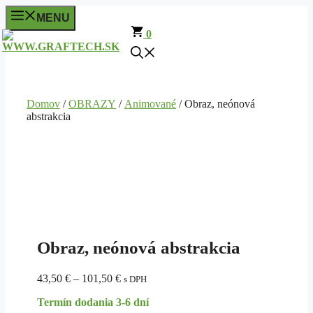
Preskočiť
MENU
na
0
obsah
Domov
/
OBRAZY
/
Animované
/ Obraz, neónová
abstrakcia
Obraz, neónová abstrakcia
Price
43,50
€
–
101,50
€
s DPH
range:
Termín dodania 3-6 dní
43,50 €