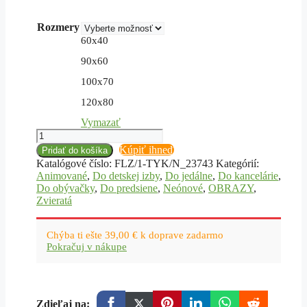
through
101,50 €
Rozmery
60x40
90x60
100x70
120x80
Vymazať
množstvo
Obraz,
Kúpiť ihneď
Pridať do košíka
neónová
Katalógové číslo:
FLZ/1-TYK/N_23743
Kategórií:
abstrakcia
Animované
,
Do detskej izby
,
Do jedálne
,
Do kancelárie
,
Do obývačky
,
Do predsiene
,
Neónové
,
OBRAZY
,
Zvieratá
Chýba ti ešte
39,00
€
k doprave zadarmo
Pokračuj v nákupe
Zdieľaj na: