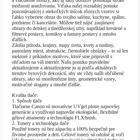
a viacdielne obrazy, ako aj sady obrazov ponúkajú široké
možnosti aranžovania. Vďaka našej rozsiahlej ponuke
pozostávajúcej z niekoľkých tisícok rôznych vzorov si
ľahko vyberiete obraz do svojho salónu, kuchyne, spálne,
predsiene či kancelárie. Môžete tiež nájsť zaujímavé
obrazy do detskej a tínedžerskej izby, napríklad kreslené a
filmové postavy, komiksy a fantasy postavy a mnoho
ďalších.
Zátišia príroda, krajiny, mapy sveta, kvety a rastliny,
panorámy miest, abstrakcie, čiernobiele obrázky – to sú len
niektoré z príkladov motívov, ktoré sme pripravili s
ohľadom na váš interiér. Našu ponuku pravidelne
aktualizujeme a aktualizujeme ju aj podľa aktuálnych
trendov bytových dekorácií, aby ste vždy našli obľúbené
obrazy, ako sú monštruózne listy, geometrické vzory,
motivačné slogany a mnohé ďalšie.
Kvalita tlače:
1. Spôsob tlače
Tlačiarne Canon sú inovatívne UVgel plotre najnovšej
generácie a využívajú najnovšie ekologické, flexibilné
gélové atramenty a technológiu FLXfinish.
2. Tonery a technológia tlače
Použité tonery sú bez zápachu a 100% bezpečné pre
životné prostredie a deti. Gélové tonery sú odolné aj voči