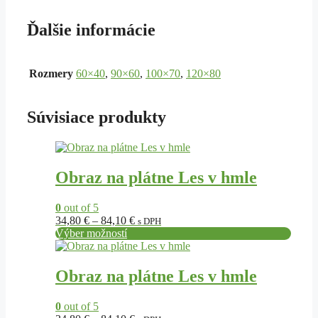
Ďalšie informácie
Rozmery
60×40
,
90×60
,
100×70
,
120×80
Súvisiace produkty
Tento
produkt
má
Obraz na plátne Les v hmle
viacero
variantov.
0
out of 5
Možnosti
Price
34,80
€
–
84,10
€
s DPH
si
range:
Výber možností
môžete
Tento
34,80 €
vybrať
produkt
through
na
má
84,10 €
Obraz na plátne Les v hmle
stránke
viacero
produktu.
variantov.
0
out of 5
Možnosti