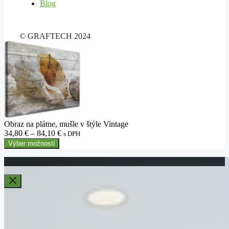
Blog
© GRAFTECH 2024
Obraz na plátne, mušle v štýle Vintage
Price
34,80
€
–
84,10
€
s DPH
range:
Výber možností
34,80 €
through
84,10 €
Close