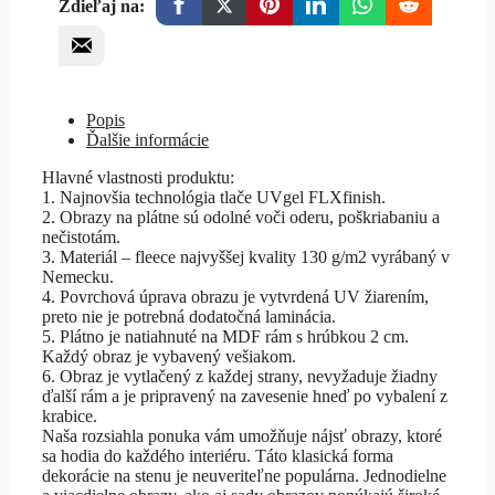
Zdieľaj na:
Popis
Ďalšie informácie
Hlavné vlastnosti produktu:
1. Najnovšia technológia tlače UVgel FLXfinish.
2. Obrazy na plátne sú odolné voči oderu, poškriabaniu a
nečistotám.
3. Materiál – fleece najvyššej kvality 130 g/m2 vyrábaný v
Nemecku.
4. Povrchová úprava obrazu je vytvrdená UV žiarením,
preto nie je potrebná dodatočná laminácia.
5. Plátno je natiahnuté na MDF rám s hrúbkou 2 cm.
Každý obraz je vybavený vešiakom.
6. Obraz je vytlačený z každej strany, nevyžaduje žiadny
ďalší rám a je pripravený na zavesenie hneď po vybalení z
krabice.
Naša rozsiahla ponuka vám umožňuje nájsť obrazy, ktoré
sa hodia do každého interiéru. Táto klasická forma
dekorácie na stenu je neuveriteľne populárna. Jednodielne