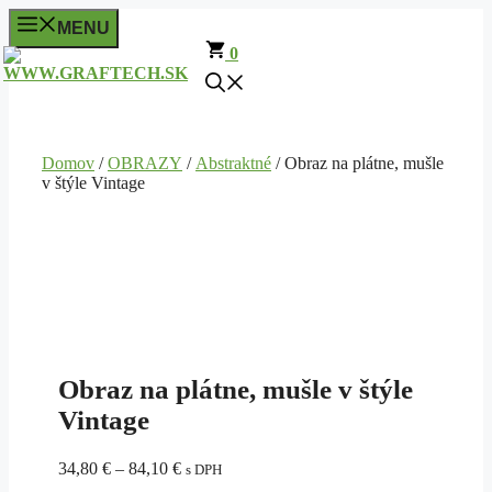
Preskočiť
MENU
na
0
obsah
Domov
/
OBRAZY
/
Abstraktné
/ Obraz na plátne, mušle
v štýle Vintage
Obraz na plátne, mušle v štýle
Vintage
Price
34,80
€
–
84,10
€
s DPH
range: