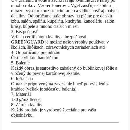
UV žiareniu a vode a zachovávajú kvalitné živé farby po
mnoho rokov. Vzorec tonerov UVgel zaisťuje stabilitu
obrazu, vysokú konzistenciu farieb a viditeľnosť aj malých
detailov. Odporúčame naše obrazy na plátne pre detskú
izbu, salón, spálňu, kúpeľňu, kuchyňu, kanceláriu, salón
krásy, kúpele a mnoho ďalších miest.
3. Bezpečnosť
Vďaka certifikátom kvality a bezpečnosti
GREENGUARD je možné naše výrobky používať v
školách, škôlkach, zdravotníckych zariadeniach atď.
4. Odporúčania pre údržbu
Čistite vlhkou handričkou.
5. Balenie
Každý obraz je starostlivo zabalený do bublinkovej fólie a
vložený do pevnej kartónovej škatule.
6. Inštalácia
Obraz je pripravený na zavesenie hneď po vybalení z
krabice (vešiak je súčasťou balenia).
7. Materiál
130 g/m2 fleece.
8. Záruka kvality
Každý produkt je vyrobený špeciálne pre vašu
objednávku.