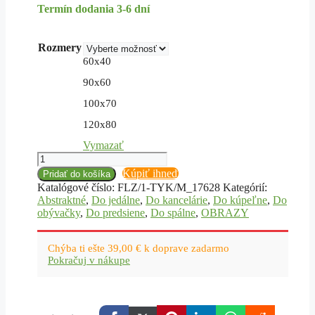
Termín dodania 3-6 dní
34,80 €
through
84,10 €
Rozmery
60x40
90x60
100x70
120x80
Vymazať
množstvo
Obraz
Kúpiť ihneď
Pridať do košíka
na
Katalógové číslo:
FLZ/1-TYK/M_17628
Kategórií:
plátne,
Abstraktné
,
Do jedálne
,
Do kancelárie
,
Do kúpeľne
,
Do
mušle
obývačky
,
Do predsiene
,
Do spálne
,
OBRAZY
v
štýle
Vintage
Chýba ti ešte
39,00
€
k doprave zadarmo
Pokračuj v nákupe