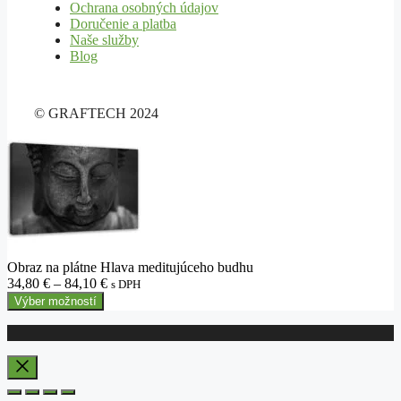
Ochrana osobných údajov
Doručenie a platba
Naše služby
Blog
© GRAFTECH 2024
Obraz na plátne Hlava meditujúceho budhu
Price
34,80
€
–
84,10
€
s DPH
range:
Výber možností
34,80 €
through
84,10 €
Close