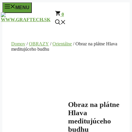
Preskočiť
MENU
na
0
obsah
Domov
/
OBRAZY
/
Orientálne
/ Obraz na plátne Hlava
meditujúceho budhu
Obraz na plátne
Hlava
meditujúceho
budhu