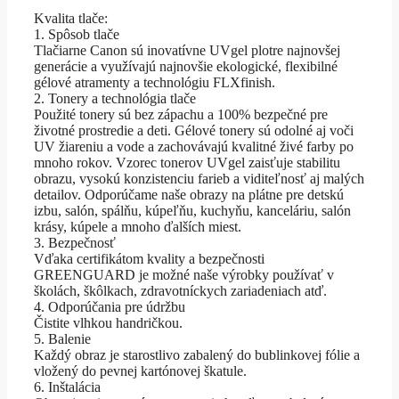
Kvalita tlače:
1. Spôsob tlače
Tlačiarne Canon sú inovatívne UVgel plotre najnovšej
generácie a využívajú najnovšie ekologické, flexibilné
gélové atramenty a technológiu FLXfinish.
2. Tonery a technológia tlače
Použité tonery sú bez zápachu a 100% bezpečné pre
životné prostredie a deti. Gélové tonery sú odolné aj voči
UV žiareniu a vode a zachovávajú kvalitné živé farby po
mnoho rokov. Vzorec tonerov UVgel zaisťuje stabilitu
obrazu, vysokú konzistenciu farieb a viditeľnosť aj malých
detailov. Odporúčame naše obrazy na plátne pre detskú
izbu, salón, spálňu, kúpeľňu, kuchyňu, kanceláriu, salón
krásy, kúpele a mnoho ďalších miest.
3. Bezpečnosť
Vďaka certifikátom kvality a bezpečnosti
GREENGUARD je možné naše výrobky používať v
školách, škôlkach, zdravotníckych zariadeniach atď.
4. Odporúčania pre údržbu
Čistite vlhkou handričkou.
5. Balenie
Každý obraz je starostlivo zabalený do bublinkovej fólie a
vložený do pevnej kartónovej škatule.
6. Inštalácia