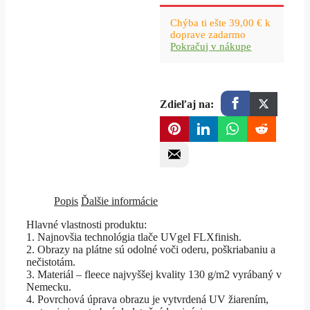
Chýba ti ešte
39,00
€
k
doprave zadarmo
Pokračuj v nákupe
Zdieľaj na:
Popis
Ďalšie informácie
Hlavné vlastnosti produktu:
1. Najnovšia technológia tlače UVgel FLXfinish.
2. Obrazy na plátne sú odolné voči oderu, poškriabaniu a
nečistotám.
3. Materiál – fleece najvyššej kvality 130 g/m2 vyrábaný v
Nemecku.
4. Povrchová úprava obrazu je vytvrdená UV žiarením,