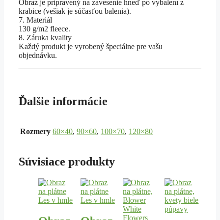
Obraz je pripravený na zavesenie hneď po vybalení z
krabice (vešiak je súčasťou balenia).
7. Materiál
130 g/m2 fleece.
8. Záruka kvality
Každý produkt je vyrobený špeciálne pre vašu
objednávku.
Ďalšie informácie
Rozmery
60×40
,
90×60
,
100×70
,
120×80
Súvisiace produkty
Tento
Tento
Tento
Tento
produkt
produkt
produkt
produkt
má
má
má
má
viacero
viacero
viacero
viacero
variantov.
variantov.
variantov.
variantov.