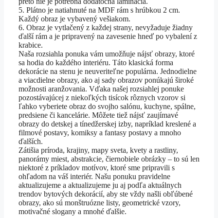
preto nie je potrebná dodatočná laminácia.
5. Plátno je natiahnuté na MDF rám s hrúbkou 2 cm.
Každý obraz je vybavený vešiakom.
6. Obraz je vytlačený z každej strany, nevyžaduje žiadny
ďalší rám a je pripravený na zavesenie hneď po vybalení z
krabice.
Naša rozsiahla ponuka vám umožňuje nájsť obrazy, ktoré
sa hodia do každého interiéru. Táto klasická forma
dekorácie na stenu je neuveriteľne populárna. Jednodielne
a viacdielne obrazy, ako aj sady obrazov ponúkajú široké
možnosti aranžovania. Vďaka našej rozsiahlej ponuke
pozostávajúcej z niekoľkých tisícok rôznych vzorov si
ľahko vyberiete obraz do svojho salónu, kuchyne, spálne,
predsiene či kancelárie. Môžete tiež nájsť zaujímavé
obrazy do detskej a tínedžerskej izby, napríklad kreslené a
filmové postavy, komiksy a fantasy postavy a mnoho
ďalších.
Zátišia príroda, krajiny, mapy sveta, kvety a rastliny,
panorámy miest, abstrakcie, čiernobiele obrázky – to sú len
niektoré z príkladov motívov, ktoré sme pripravili s
ohľadom na váš interiér. Našu ponuku pravidelne
aktualizujeme a aktualizujeme ju aj podľa aktuálnych
trendov bytových dekorácií, aby ste vždy našli obľúbené
obrazy, ako sú monštruózne listy, geometrické vzory,
motivačné slogany a mnohé ďalšie.