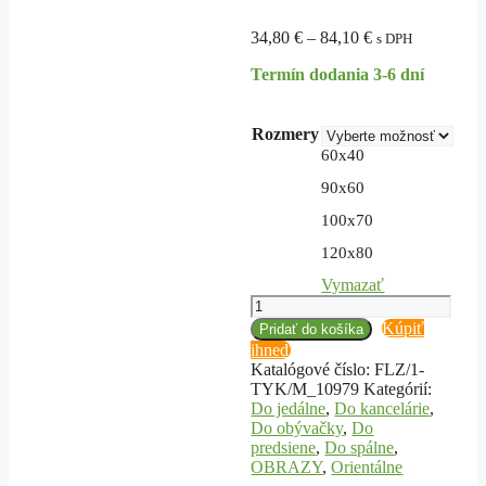
Price
34,80
€
–
84,10
€
s DPH
range:
Termín dodania 3-6 dní
34,80 €
through
84,10 €
Rozmery
60x40
90x60
100x70
120x80
Vymazať
množstvo
Obraz
Kúpiť
Pridať do košíka
na
ihneď
plátne
Katalógové číslo:
FLZ/1-
Hlava
TYK/M_10979
Kategórií:
meditujúceho
Do jedálne
,
Do kancelárie
,
budhu
Do obývačky
,
Do
predsiene
,
Do spálne
,
OBRAZY
,
Orientálne