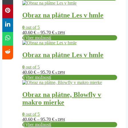
Tento
40,60 €
produkt
through
má
95,70 €
Obraz na plátne Les v hmle
viacero
variantov.
0
out of 5
Možnosti
Price
40,60
€
–
95,70
€
s DPH
si
range:
Výber možností
môžete
Tento
40,60 €
vybrať
produkt
through
na
má
95,70 €
Obraz na plátne Les v hmle
stránke
viacero
produktu.
variantov.
0
out of 5
Možnosti
Price
40,60
€
–
95,70
€
s DPH
si
range:
Výber možností
môžete
Tento
40,60 €
vybrať
produkt
through
na
má
95,70 €
Obraz na plátne, Blowfly v
stránke
viacero
produktu.
makro mierke
variantov.
Možnosti
si
0
out of 5
môžete
Price
40,60
€
–
95,70
€
s DPH
vybrať
range:
Výber možností