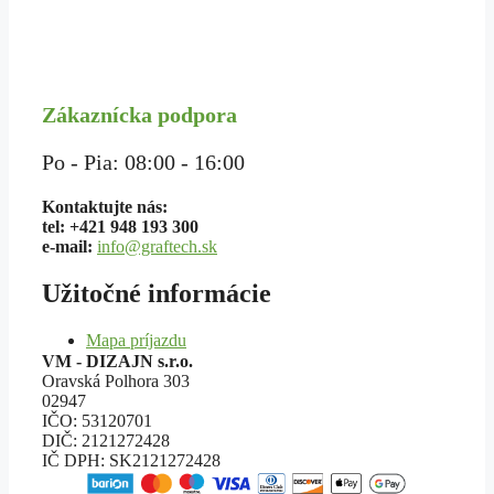
na
40,60 €
stránke
through
produktu.
95,70 €
Zákaznícka podpora
Po - Pia: 08:00 - 16:00
Kontaktujte nás:
tel: +421 948 193 300
e-mail:
info@graftech.sk
Užitočné informácie
Mapa príjazdu
VM - DIZAJN s.r.o.
Oravská Polhora 303
02947
IČO: 53120701
DIČ: 2121272428
IČ DPH: SK2121272428