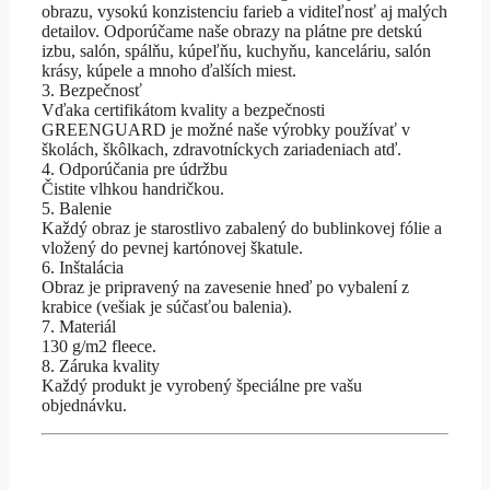
obrazu, vysokú konzistenciu farieb a viditeľnosť aj malých
detailov. Odporúčame naše obrazy na plátne pre detskú
izbu, salón, spálňu, kúpeľňu, kuchyňu, kanceláriu, salón
krásy, kúpele a mnoho ďalších miest.
3. Bezpečnosť
Vďaka certifikátom kvality a bezpečnosti
GREENGUARD je možné naše výrobky používať v
školách, škôlkach, zdravotníckych zariadeniach atď.
4. Odporúčania pre údržbu
Čistite vlhkou handričkou.
5. Balenie
Každý obraz je starostlivo zabalený do bublinkovej fólie a
vložený do pevnej kartónovej škatule.
6. Inštalácia
Obraz je pripravený na zavesenie hneď po vybalení z
krabice (vešiak je súčasťou balenia).
7. Materiál
130 g/m2 fleece.
8. Záruka kvality
Každý produkt je vyrobený špeciálne pre vašu
objednávku.