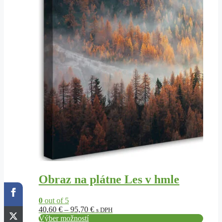
Obraz na plátne Les v hmle
0
out of 5
Price
40,60
€
–
95,70
€
s DPH
range:
Výber možností