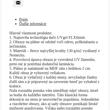
Popis
Ďalšie informácie
Hlavné vlastnosti produktu:
1. Najnovšia technológia tlače UVgel FLXfinish.
2. Obrazy na plátne sú odolné voči oderu, poškriabaniu a
nečistotám.
3. Materiál – fleece najvyššej kvality 130 g/m2 vyrábaný v
Nemecku.
4. Povrchová úprava obrazu je vytvrdená UV žiarením,
preto nie je potrebná dodatočná laminácia.
5. Plátno je natiahnuté na MDF rám s hrúbkou 2 cm.
Každý obraz je vybavený vešiakom.
6. Obraz je vytlačený z každej strany, nevyžaduje žiadny
ďalší rám a je pripravený na zavesenie hneď po vybalení z
krabice.
Naša rozsiahla ponuka vám umožňuje nájsť obrazy, ktoré
sa hodia do každého interiéru. Táto klasická forma
dekorácie na stenu je neuveriteľne populárna. Jednodielne
a viacdielne obrazy, ako aj sady obrazov ponúkajú široké
možnosti aranžovania. Vďaka našej rozsiahlej ponuke