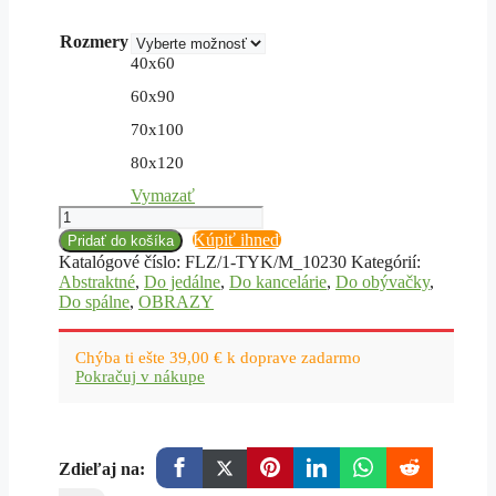
through
84,10 €
Rozmery
40x60
60x90
70x100
80x120
Vymazať
množstvo
Obraz
Kúpiť ihneď
Pridať do košíka
na
Katalógové číslo:
FLZ/1-TYK/M_10230
Kategórií:
plátne,
Abstraktné
,
Do jedálne
,
Do kancelárie
,
Do obývačky
,
Geometrická
Do spálne
,
OBRAZY
abstrakcia
-
mramor
Chýba ti ešte
39,00
€
k doprave zadarmo
Pokračuj v nákupe
Zdieľaj na: