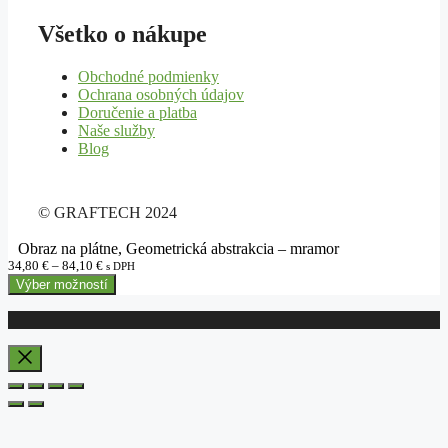
Všetko o nákupe
Obchodné podmienky
Ochrana osobných údajov
Doručenie a platba
Naše služby
Blog
© GRAFTECH 2024
Obraz na plátne, Geometrická abstrakcia – mramor
Price
34,80
€
–
84,10
€
s DPH
range:
Výber možností
34,80 €
through
84,10 €
Close