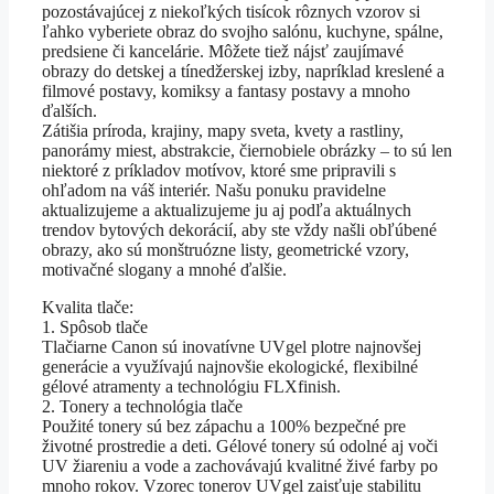
pozostávajúcej z niekoľkých tisícok rôznych vzorov si
ľahko vyberiete obraz do svojho salónu, kuchyne, spálne,
predsiene či kancelárie. Môžete tiež nájsť zaujímavé
obrazy do detskej a tínedžerskej izby, napríklad kreslené a
filmové postavy, komiksy a fantasy postavy a mnoho
ďalších.
Zátišia príroda, krajiny, mapy sveta, kvety a rastliny,
panorámy miest, abstrakcie, čiernobiele obrázky – to sú len
niektoré z príkladov motívov, ktoré sme pripravili s
ohľadom na váš interiér. Našu ponuku pravidelne
aktualizujeme a aktualizujeme ju aj podľa aktuálnych
trendov bytových dekorácií, aby ste vždy našli obľúbené
obrazy, ako sú monštruózne listy, geometrické vzory,
motivačné slogany a mnohé ďalšie.
Kvalita tlače:
1. Spôsob tlače
Tlačiarne Canon sú inovatívne UVgel plotre najnovšej
generácie a využívajú najnovšie ekologické, flexibilné
gélové atramenty a technológiu FLXfinish.
2. Tonery a technológia tlače
Použité tonery sú bez zápachu a 100% bezpečné pre
životné prostredie a deti. Gélové tonery sú odolné aj voči
UV žiareniu a vode a zachovávajú kvalitné živé farby po
mnoho rokov. Vzorec tonerov UVgel zaisťuje stabilitu