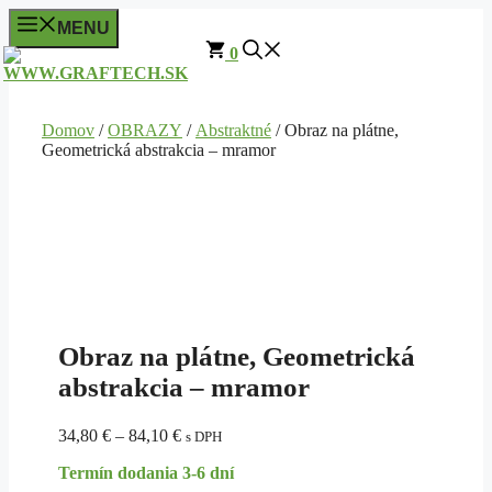
Preskočiť
MENU
na
0
obsah
Domov
/
OBRAZY
/
Abstraktné
/ Obraz na plátne,
Geometrická abstrakcia – mramor
Obraz na plátne, Geometrická
abstrakcia – mramor
Price
34,80
€
–
84,10
€
s DPH
range:
Termín dodania 3-6 dní
34,80 €