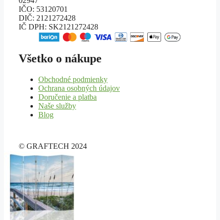
02947
IČO: 53120701
DIČ: 2121272428
IČ DPH: SK2121272428
Všetko o nákupe
Obchodné podmienky
Ochrana osobných údajov
Doručenie a platba
Naše služby
Blog
© GRAFTECH 2024