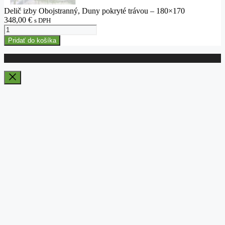
Delič izby Obojstranný, Duny pokryté trávou – 180×170
348,00
€
s DPH
množstvo
Delič
Pridať do košíka
izby
Obojstranný,
Duny
pokryté
trávou
Close
-
180x170