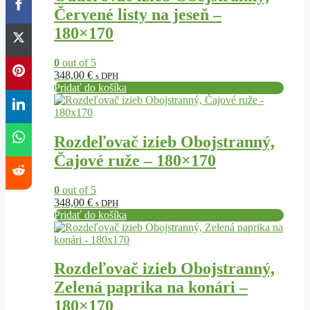
Červené listy na jeseň –
180×170
0
out of 5
348,00
€
s DPH
Pridať do košíka
Rozdeľovač izieb Obojstranný,
Čajové ruže – 180×170
0
out of 5
348,00
€
s DPH
Pridať do košíka
Rozdeľovač izieb Obojstranný,
Zelená paprika na konári –
180×170