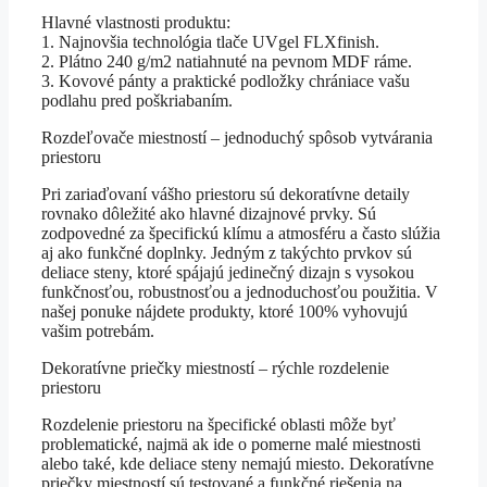
Hlavné vlastnosti produktu:
1. Najnovšia technológia tlače UVgel FLXfinish.
2. Plátno 240 g/m2 natiahnuté na pevnom MDF ráme.
3. Kovové pánty a praktické podložky chrániace vašu
podlahu pred poškriabaním.
Rozdeľovače miestností – jednoduchý spôsob vytvárania
priestoru
Pri zariaďovaní vášho priestoru sú dekoratívne detaily
rovnako dôležité ako hlavné dizajnové prvky. Sú
zodpovedné za špecifickú klímu a atmosféru a často slúžia
aj ako funkčné doplnky. Jedným z takýchto prvkov sú
deliace steny, ktoré spájajú jedinečný dizajn s vysokou
funkčnosťou, robustnosťou a jednoduchosťou použitia. V
našej ponuke nájdete produkty, ktoré 100% vyhovujú
vašim potrebám.
Dekoratívne priečky miestností – rýchle rozdelenie
priestoru
Rozdelenie priestoru na špecifické oblasti môže byť
problematické, najmä ak ide o pomerne malé miestnosti
alebo také, kde deliace steny nemajú miesto. Dekoratívne
priečky miestností sú testované a funkčné riešenia na