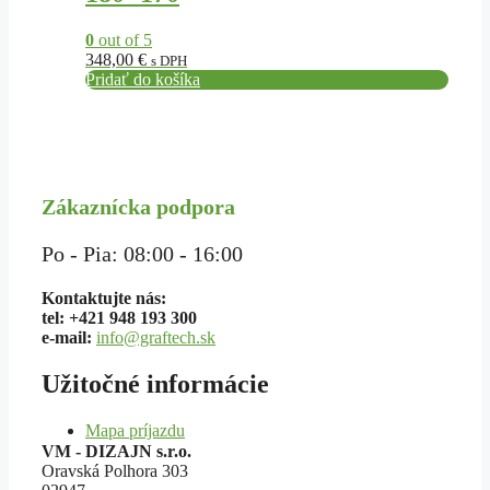
0
out of 5
348,00
€
s DPH
Pridať do košíka
Zákaznícka podpora
Po - Pia: 08:00 - 16:00
Kontaktujte nás:
tel: +421 948 193 300
e-mail:
info@graftech.sk
Užitočné informácie
Mapa príjazdu
VM - DIZAJN s.r.o.
Oravská Polhora 303