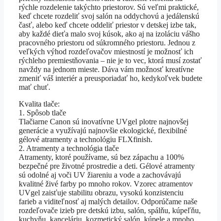
rýchle rozdelenie takýchto priestorov. Sú veľmi praktické,
keď chcete rozdeliť svoj salón na oddychovú a jedálenskú
časť, alebo keď chcete oddeliť priestor v detskej izbe tak,
aby každé dieťa malo svoj kúsok, ako aj na izoláciu vášho
pracovného priestoru od súkromného priestoru. Jednou z
veľkých výhod rozdeľovačov miestností je možnosť ich
rýchleho premiestňovania – nie je to vec, ktorá musí zostať
navždy na jednom mieste. Dáva vám možnosť kreatívne
zmeniť váš interiér a preusporiadať ho, kedykoľvek budete
mať chuť.
Kvalita tlače:
1. Spôsob tlače
Tlačiarne Canon sú inovatívne UVgel plotre najnovšej
generácie a využívajú najnovšie ekologické, flexibilné
gélové atramenty a technológiu FLXfinish.
2. Atramenty a technológia tlače
Atramenty, ktoré používame, sú bez zápachu a 100%
bezpečné pre životné prostredie a deti. Gélové atramenty
sú odolné aj voči UV žiareniu a vode a zachovávajú
kvalitné živé farby po mnoho rokov. Vzorec atramentov
UVgel zaisťuje stabilitu obrazu, vysokú konzistenciu
farieb a viditeľnosť aj malých detailov. Odporúčame naše
rozdeľovače izieb pre detskú izbu, salón, spálňu, kúpeľňu,
kuchyňu, kanceláriu, kozmetický salón, kúpele a mnoho