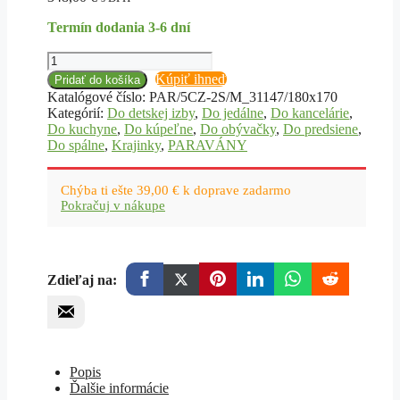
Termín dodania 3-6 dní
množstvo
Delič
Kúpiť ihneď
Pridať do košíka
izby
Katalógové číslo:
PAR/5CZ-2S/M_31147/180x170
Obojstranný,
Kategórií:
Do detskej izby
,
Do jedálne
,
Do kancelárie
,
Duny
Do kuchyne
,
Do kúpeľne
,
Do obývačky
,
Do predsiene
,
pokryté
Do spálne
,
Krajinky
,
PARAVÁNY
trávou
-
180x170
Chýba ti ešte
39,00
€
k doprave zadarmo
Pokračuj v nákupe
Zdieľaj na:
Popis
Ďalšie informácie