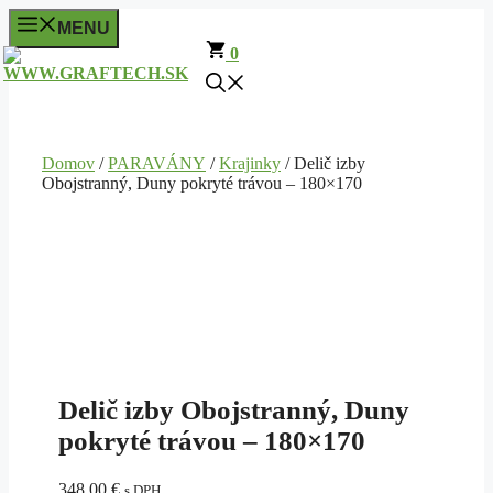
Preskočiť
MENU
na
0
obsah
Domov
/
PARAVÁNY
/
Krajinky
/ Delič izby
Obojstranný, Duny pokryté trávou – 180×170
Delič izby Obojstranný, Duny
pokryté trávou – 180×170
348,00
€
s DPH