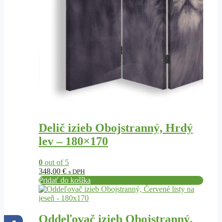
Delič izieb Obojstranný, Hrdý
lev – 180×170
0
out of 5
348,00
€
s DPH
Pridať do košíka
Oddeľovač izieb Obojstranný,